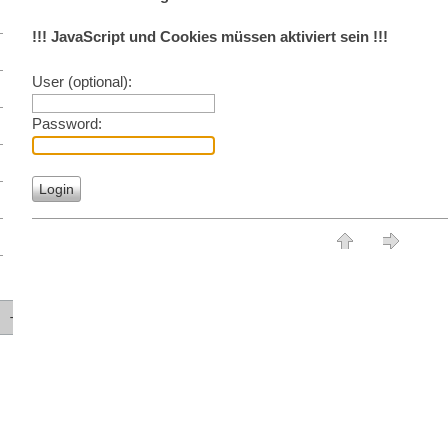
!!! JavaScript und Cookies müssen aktiviert sein !!!
User (optional):
Password:
-
- - --
- - --
- - --