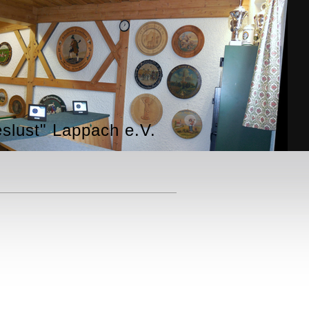
slust" Lappach e.V.